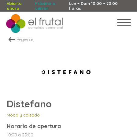
Abierto
Próximo a
Lun – Dom 10:00 – 20:00
ahora
cerrar
horas
Regresar
Distefano
Moda y calzado
Horario de apertura
10:00 a 20:00